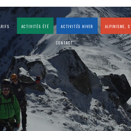
arifs
Activités été
Activités hiver
Alpinisme, 
CONTACT