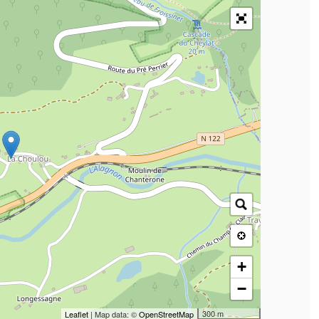
+
−
300 m
Leaflet
| Map data: ©
OpenStreetMap